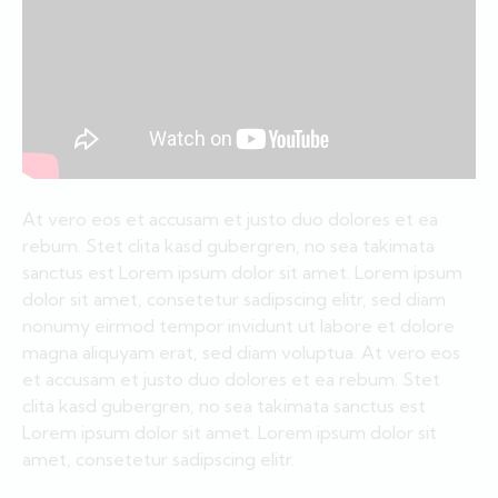
At vero eos et accusam et justo duo dolores et ea
rebum. Stet clita kasd gubergren, no sea takimata
sanctus est Lorem ipsum dolor sit amet. Lorem ipsum
dolor sit amet, consetetur sadipscing elitr, sed diam
nonumy eirmod tempor invidunt ut labore et dolore
magna aliquyam erat, sed diam voluptua. At vero eos
et accusam et justo duo dolores et ea rebum. Stet
clita kasd gubergren, no sea takimata sanctus est
Lorem ipsum dolor sit amet. Lorem ipsum dolor sit
amet, consetetur sadipscing elitr.