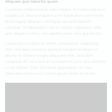
Aliquam quis lobortis quam
Curabitur pellentesque odio magna, id malesuada arcu
sodales ut. Sed sed quam ut ex bibendum commodo
id id magna. Aliquam sed ligula sed ante blandit
volutpat. Ut bibendum, nisi et mattis vulputate, odio
arcu aliquet metus, nec dapibus risus risus quis lectus.
Lorem ipsum dolor sit amet, consetetur sadipscing
elitr, sed diam nonumy eirmod tempor invidunt ut
labore et dolore magna aliquyam erat, sed diam
voluptua. At vero eos et accusam et justo duo dolores
et ea rebum. Stet clita kasd gubergren, no sea
takimata sanctus est Lorem ipsum dolor sit amet.